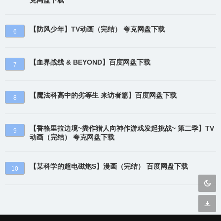
克网盘下载
【防风少年】TV动画（完结） 夸克网盘下载
6
【血界战线 & BEYOND】百度网盘下载
7
【魔法科高中的劣等生 来访者篇】百度网盘下载
8
【香格里拉边境~粪作猎人向神作游戏发起挑战~ 第二季】TV
9
动画（完结） 夸克网盘下载
【某科学的超电磁炮S】漫画（完结） 百度网盘下载
10