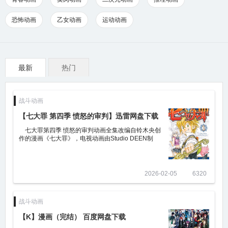
恐怖动画
乙女动画
运动动画
最新
热门
战斗动画
【七大罪 第四季 愤怒的审判】迅雷网盘下载
七大罪第四季 愤怒的审判动画全集改编自铃木央创
作的漫画《七大罪》，电视动画由Studio DEEN制
作，该系列电视动画的第四期于2021年1月起播出。
最后编辑由 宫真祈
2026-02-05
6320
战斗动画
【K】漫画（完结） 百度网盘下载