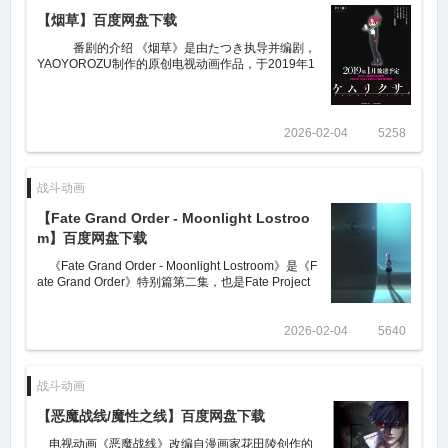
【烟草】百度网盘下载
番剧的介绍 《烟草》是由たつき执导并编剧，
YAOYOROZU制作的原创电视动画作品，于2019年1
月播出。该作原本为たつき所属的自主制作动画集团“i
rodori”于2010年至2
2026-02-04
5258
战斗动画
【Fate Grand Order - Moonlight Lostroo
m】百度网盘下载
《Fate Grand Order - Moonlight Lostroom》是《F
ate Grand Order》特别篇第二集，也是Fate Project
在2017年年末播出的动画。（ps:第一集为《Fate Gra
nd Order First Orde
2026-02-04
5640
战斗动画
【恶魔战线/魔性之线】百度网盘下载
电视动画《恶魔战线》改编自漫画家花田陵创作的