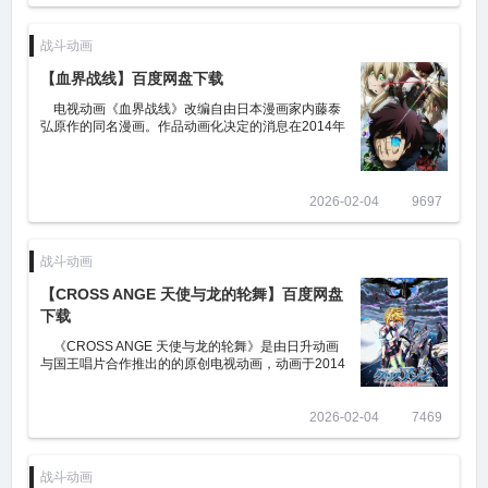
战斗动画
【血界战线】百度网盘下载
电视动画《血界战线》改编自由日本漫画家内藤泰
弘原作的同名漫画。作品动画化决定的消息在2014年
6月4日发售的漫画杂志《Jump SQ》2014年7月号以
及漫画单行本第9集上正
2026-02-04
9697
战斗动画
【CROSS ANGE 天使与龙的轮舞】百度网盘
下载
《CROSS ANGE 天使与龙的轮舞》是由日升动画
与国王唱片合作推出的的原创电视动画，动画于2014
年10月4日开始播放。 最后编辑由 宫真祈
2026-02-04
7469
战斗动画