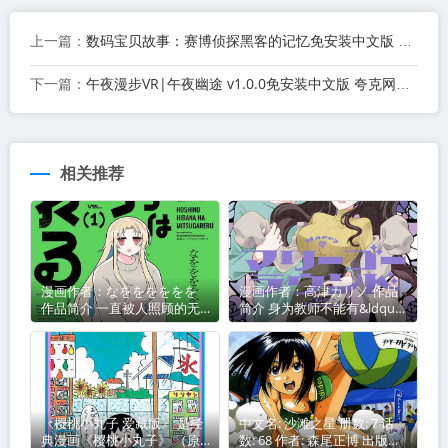
数码宝贝故事：赛博侦探黑客的记忆免安装中文版 夸克网盘下载
上一篇：
午夜漫步VR|午夜幽途 v1.0.0免安装中文版 夸克网盘下载
下一篇：
相关推荐
漫画作者：なをををををを
漫画作者：高津カリノ 作品
作品简介 一直被人照顾的无
简介 身为教师不能有&ldquo;
业游民星野
教不了的
《樱桃小丸子 爱藏版》 是经
中文名: 沙滩之星 册数: 7 话
典漫画《樱桃小丸子》 （原
数: 68 作者: 森尾正博 出版社: