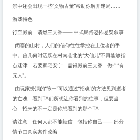
景中还会出现一些“文物古董”帮助你解开迷局……
游戏特色
行至殿前，请燃三支香—— 中式民俗恐怖悬疑叙事
闭塞的山村，人们的信仰往往掌控在上位者的手
中。曾几何时活跃在村南巷北的“大仙儿”不再能够指
点迷津，若要家宅安宁，需得殿前三支香，做个“有
元人”。
由玩家扮演的“陈一”可以通过“招魂”的方法见到逝者
的亡魂，看到TA们所想让你看到的往事，但要当
心，招来的不一定是你想看到的那个TA……
请注意，任何人都不能轻信，包括你自己—— 部分
情节由真实案件改编