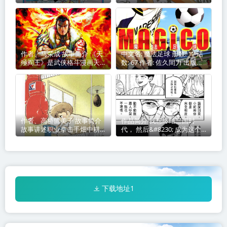
作：樱桃子）的精选典藏版，
小学館 连载杂志: 週刊ヤング
台湾东立出版社于 2019年 出
サンデー→スピリッツ増刊
版发行 最后编辑由 无
YSスペ
作者、马荣成 故事简介 《天
中文名: 魔法足球 册数: 17 话
殛阎王》是武侠格斗漫画天殛
数: 67 作者: 佐久間力 出版社:
第二部
講談社、東立出版社、天下出
版 连载杂志: 月刊少年ライバ
ル 别
作者、高桥留美子 故事简介
作品简介 我想终结三国时
故事讲述职业拳击手畑中耕作
代， 然后&#8230; 成为这个
因暴饮
国家全民爱戴的伟人。 令和
末期，日本面临诸国环伺，竞
争力一败涂地。
下载地址1