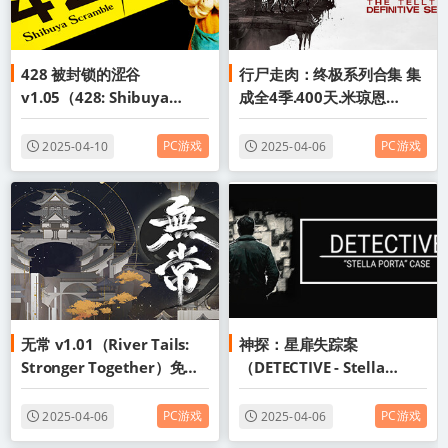
428 被封锁的涩谷
行尸走肉：终极系列合集 集
v1.05（428: Shibuya
成全4季.400天.米琼恩
Scramble）免安装中文版
（The Walking Dead: The
Telltale Definitive
PC游戏
PC游戏
2025-04-10
2025-04-06
Series）免安装中文版
无常 v1.01（River Tails:
神探：星扉失踪案
Stronger Together）免安
（DETECTIVE - Stella
装中文版
Porta case）免安装中文版
PC游戏
PC游戏
2025-04-06
2025-04-06