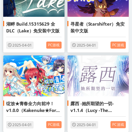
湖畔 Build.15315629 全
寻星者（Starshifter）免安
DLC（Lake）免安装中文版
装中文版
PC游戏
PC游戏
2025-04-01
2025-04-01
绽放★青春全力向前冲！
露西 -她所期望的一切-
v1.0.0（Kakenuke★Forw
v1.1.4（Lucy -The
ard to Our Sparking
Eternity She Wished
Youth!）免安装中文版
For-）免安装中文版
PC游戏
PC游戏
2025-04-01
2025-04-01