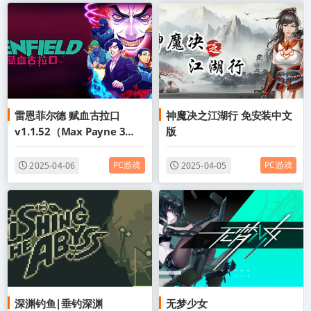
雷恩菲尔德 赋血古拉口
神魔决之江湖行 免安装中文
v1.1.52（Max Payne 3）
版
免安装中文版
PC游戏
PC游戏
2025-04-06
2025-04-05
深渊钓鱼|垂钓深渊
无梦少女