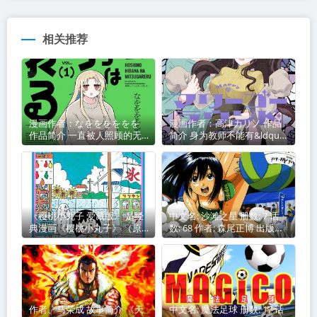
相关推荐
漫画作者：なをををををを
漫画作者：高津カリノ 作品
作品简介 一直被人照顾的无
简介 身为教师不能有&ldquo;
业游民星野
教不了的
《樱桃小丸子 爱藏版》 是经
中文名: 沙滩之星 册数: 7 话
典漫画《樱桃小丸子》 （原
数: 68 作者: 森尾正博 出版社:
作：樱桃子）的精选典藏版，
小学館 连载杂志: 週刊ヤング
台湾东立出版社于 2019年 出
サンデー→スピリッツ増刊
版发行 最后编辑由 无
YSスペ
作者、马荣成 故事简介 《天
中文名: 魔法足球 册数: 17 话