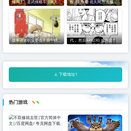
殛阎王》是武侠格斗漫画天殛
数: 67 作者: 佐久間力 出版社:
第二部
講談社、東立出版社、天下出
版 连载杂志: 月刊少年ライバ
ル 别
作者、高桥留美子 故事简介
作品简介 我想终结三国时
故事讲述职业拳击手畑中耕作
代， 然后&#8230; 成为这个
因暴饮
国家全民爱戴的伟人。 令和
末期，日本面临诸国环伺，竞
争力一败涂地。
下载地址1
热门游戏