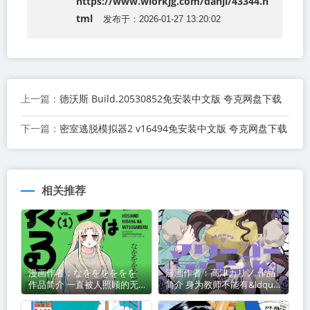
https://www.wiorkjg.com/danji/43344.h
tml
发布于：2026-01-27 13:20:02
德沃斯 Build.20530852免安装中文版 夸克网盘下载
上一篇：
密室逃脱模拟器2 v16494免安装中文版 夸克网盘下载
下一篇：
相关推荐
漫画作者：なをををををを
漫画作者：高津カリノ 作品
作品简介 一直被人照顾的无
简介 身为教师不能有&ldquo;
业游民星野
教不了的