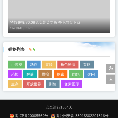
特战先锋 v0.08免安装英文版 夸克网盘下载
5948阅读 ，
01-31
标签列表
小游戏
动作
冒险
角色扮演
策略
恐怖
解谜
模拟
探索
肉鸽
休闲
生存
开放世界
剧情
像素图形
安全运行
1564
天
闽ICP备20005569号
闽公网安备 33018302201816号