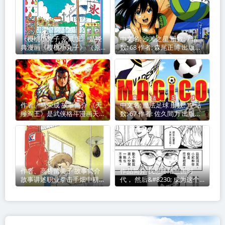
《樱桃小丸子 爱藏版》 是经
中文名: 沙滩之星 册数: 7 话
典漫画《樱桃小丸子》 （原
数: 68 作者: 森尾正博 出版社:
作：樱桃子）的精选典藏版，
小学館 连载杂志: 週刊ヤング
台湾东立出版社于 2019年 出
サンデー→スピリッツ増刊
版发行 最后编辑由 无
YSスペ
作者、马荣成 故事简介 《天
中文名: 魔法足球 册数: 17 话
殛阎王》是武侠格斗漫画天殛
数: 67 作者: 佐久間力 出版社:
第二部
講談社、東立出版社、天下出
版 连载杂志: 月刊少年ライバ
ル 别
作者、高桥留美子 故事简介
作品简介 我想终结三国时
故事讲述职业拳击手畑中耕作
代， 然后&#8230; 成为这个
因暴饮
国家全民爱戴的伟人。 令和
末期，日本面临诸国环伺，竞
争力一败涂地。