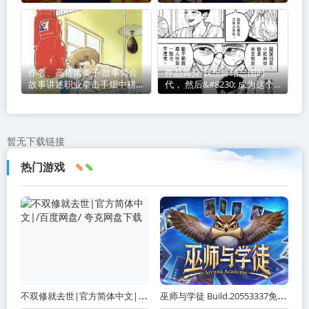
第二部
講談社、東立出版社、天下出
版 连载杂志: 月刊少年ライバ
ル 别
作者、高桥留美子 故事简介
作品简介 我想终结三国时
故事讲述职业拳击手畑中耕作
代， 然后&#8230; 成为这个
因暴饮
国家全民爱戴的伟人。 令和
末期，日本面临诸国环伺，竞
争力一败涂地。
暂无下载链接
热门游戏
不双修就去世|官方简体中文|/百度网盘/ 夸克网盘下载
巫师与学徒 Build.20553337免安装中文版 夸克网盘下载