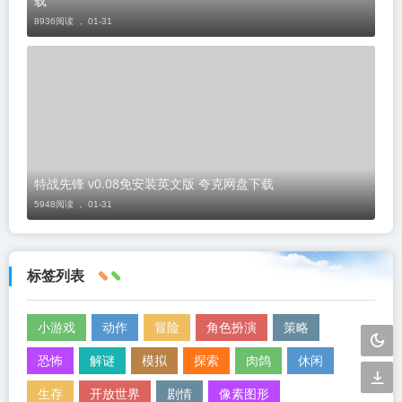
载
8936阅读 ，
01-31
特战先锋 v0.08免安装英文版 夸克网盘下载
5948阅读 ，
01-31
标签列表
小游戏
动作
冒险
角色扮演
策略
恐怖
解谜
模拟
探索
肉鸽
休闲
生存
开放世界
剧情
像素图形