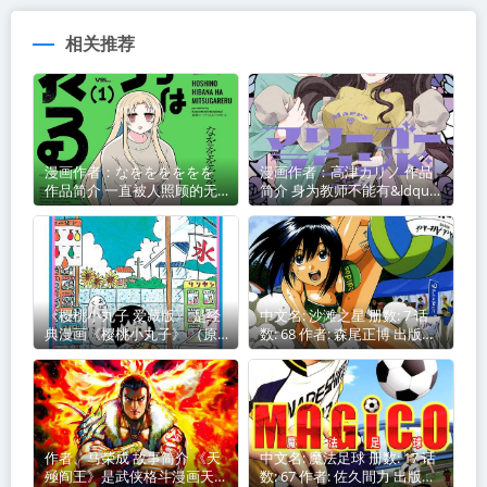
相关推荐
漫画作者：なをををををを
漫画作者：高津カリノ 作品
作品简介 一直被人照顾的无
简介 身为教师不能有&ldquo;
业游民星野
教不了的
《樱桃小丸子 爱藏版》 是经
中文名: 沙滩之星 册数: 7 话
典漫画《樱桃小丸子》 （原
数: 68 作者: 森尾正博 出版社:
作：樱桃子）的精选典藏版，
小学館 连载杂志: 週刊ヤング
台湾东立出版社于 2019年 出
サンデー→スピリッツ増刊
版发行 最后编辑由 无
YSスペ
作者、马荣成 故事简介 《天
中文名: 魔法足球 册数: 17 话
殛阎王》是武侠格斗漫画天殛
数: 67 作者: 佐久間力 出版社: