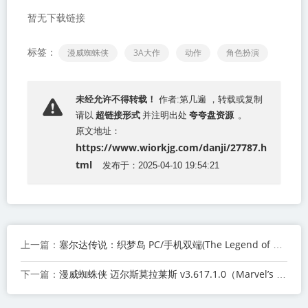
暂无下载链接
标签：
漫威蜘蛛侠
3A大作
动作
角色扮演
未经允许不得转载！
作者:第几遍 ，转载或复制
超链接形式
夸夸盘资源
请以
并注明出处
。
原文地址：
https://www.wiorkjg.com/danji/27787.h
tml
发布于：2025-04-10 19:54:21
塞尔达传说：织梦岛 PC/手机双端(The Legend of Zelda: Link's Awakening)免安装中文版
上一篇：
漫威蜘蛛侠 迈尔斯莫拉莱斯 v3.617.1.0（Marvel’s Spider-Man: Miles Morales）免安装中文版
下一篇：