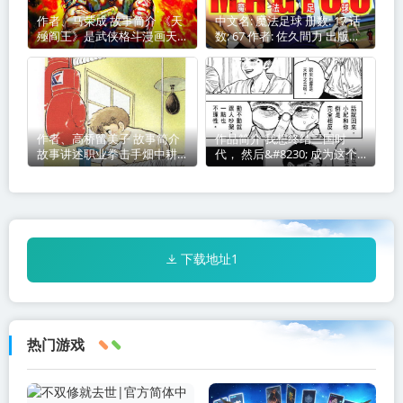
作者、马荣成 故事简介 《天
中文名: 魔法足球 册数: 17 话
殛阎王》是武侠格斗漫画天殛
数: 67 作者: 佐久間力 出版社:
第二部
講談社、東立出版社、天下出
版 连载杂志: 月刊少年ライバ
ル 别
作者、高桥留美子 故事简介
作品简介 我想终结三国时
故事讲述职业拳击手畑中耕作
代， 然后&#8230; 成为这个
因暴饮
国家全民爱戴的伟人。 令和
末期，日本面临诸国环伺，竞
争力一败涂地。
下载地址1
热门游戏