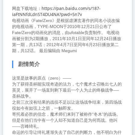
https://pan.baidu.com/s/187-
网盘下载地址：
iaFtNNfdLdnST4DU4NA?pwd=5n7v
电视动画《Fate/Zero》是根据虚渊玄著作的同名小说改编
的电视动画，TYPE-MOON于2010年12月21日公布了
Fate/Zero的动画化的消息，由ufotable负责制作。 电视动
画被分割为2期播放，2011年10月1日至同年12月24日播放
第一期，共13话；2012年4月7日至同年6月23日播放第二
期，共12话。
最后编辑由 Megumi
剧情简介
这里是故事的原点（zero）——
为了获得圣杯能实现奇迹的法力，七个魔术士召唤出七人的
英灵，展开了一场直到剩下最后一个人为止的终极战争—-
圣杯战争。
之前三次没有结果的战役不足以让这场战争结束，第四场战
役如今有如弦上之箭，一触即发。
寄托着必胜的信念，魔术师们来到了被称作“冬木”的战场。
但是在他们当中有一个人却不知道自己是为何而战。他叫
——言峰绮礼。
命运的引导让绮礼逐渐失去了自己的判断力，他不明白为什