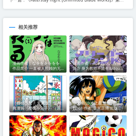
下一篇：
相关推荐
漫画作者：なをををををを
漫画作者：高津カリノ 作品
作品简介 一直被人照顾的无
简介 身为教师不能有&ldquo;
业游民星野
教不了的
《樱桃小丸子 爱藏版》 是经
中文名: 沙滩之星 册数: 7 话
典漫画《樱桃小丸子》 （原
数: 68 作者: 森尾正博 出版社:
作：樱桃子）的精选典藏版，
小学館 连载杂志: 週刊ヤング
台湾东立出版社于 2019年 出
サンデー→スピリッツ増刊
版发行 最后编辑由 无
YSスペ