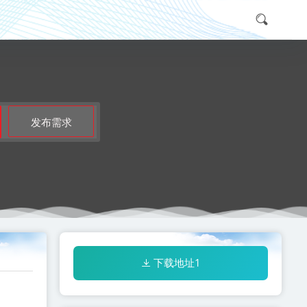
发布需求
下载地址1