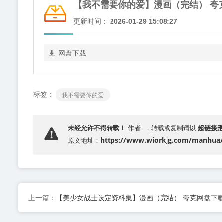
【我不需要你的爱】漫画（完结） 夸
更新时间：
2026-01-29 15:08:27
网盘下载
标签：
我不需要你的爱
超链接
未经允许不得转载！
作者: ，转载或复制请以
https://www.wiorkjg.com/manhua/
原文地址：
【美少女战士设定资料集】漫画（完结） 夸克网盘下
上一篇：