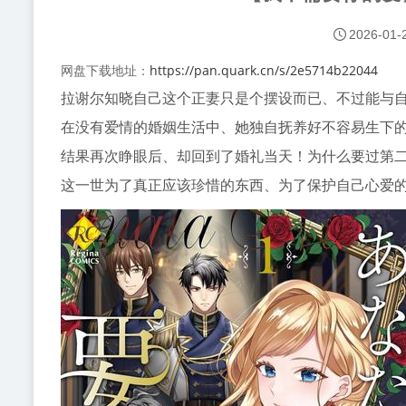
2026-01-
https://pan.quark.cn/s/2e5714b22044
网盘下载地址：
拉谢尔知晓自己这个正妻只是个摆设而已、不过能与
在没有爱情的婚姻生活中、她独自抚养好不容易生下
结果再次睁眼后、却回到了婚礼当天！为什么要过第
这一世为了真正应该珍惜的东西、为了保护自己心爱