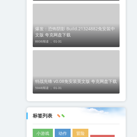
爆发：恐怖阴影 Build.21324882免安装中
文版 夸克网盘下载
8936阅读 ，
01-31
特战先锋 v0.08免安装英文版 夸克网盘下载
5948阅读 ，
01-31
标签列表
小游戏
动作
冒险