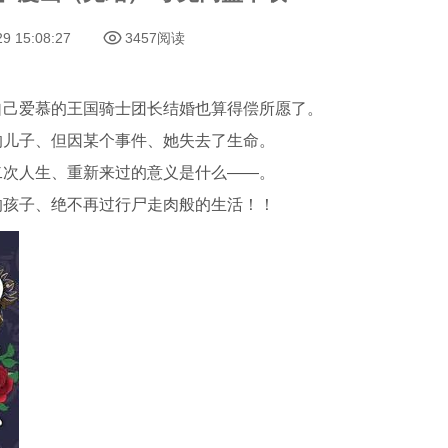
29 15:08:27
3457阅读
自己爱慕的王国骑士团长结婚也算得偿所愿了。
的儿子、但因某个事件、她失去了生命。
二次人生、重新来过的意义是什么——。
的孩子、绝不再过行尸走肉般的生活！！