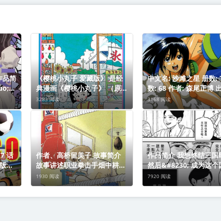
《樱桃小丸子 爱藏版》 是经
中文名: 沙滩之星 册数: 
o;教
典漫画《樱桃小丸子》 （原
数: 68 作者: 森尾正博 
作：樱桃子）的精选典藏版，
小学館 连载杂志: 週刊
3283 阅读
3168 阅读
台湾东立出版社于 2019年 出
サンデー→スピリッツ
版发行 最后编辑由 无
YSスペ
7 话
作者、高桥留美子 故事简介
作品简介 我想终结三国
出版社:
故事讲述职业拳击手畑中耕作
然后&#8230; 成为这
天下出
因暴饮
民爱戴的伟人。 令和末
1930 阅读
7920 阅读
ライバ
本面临诸国环伺，竞争
涂地。