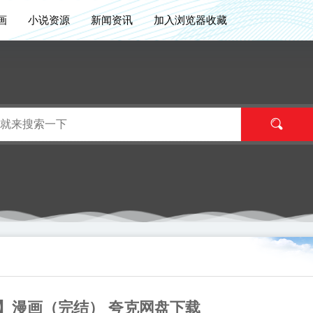
画
小说资源
新闻资讯
加入浏览器收藏
】漫画（完结） 夸克网盘下载