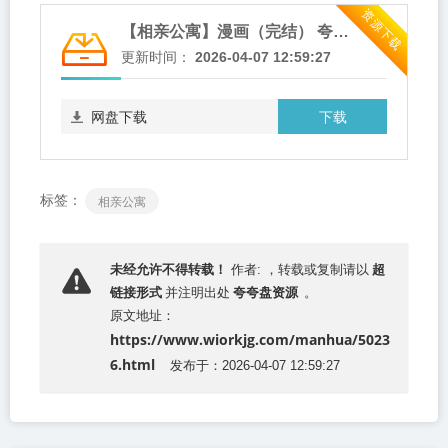
资源下载
【相亲公寓】漫画（完结） 夸克网盘下载
更新时间：
2026-04-07 12:59:27
下载
网盘下载
标签：
相亲公寓
超
未经允许不得转载！
作者: ，转载或复制请以
链接形式
夸夸盘资源
并注明出处
。
原文地址：
https://www.wiorkjg.com/manhua/5023
6.html
发布于：2026-04-07 12:59:27