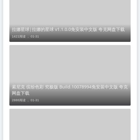
​拉娜星球|拉娜的星球 v1.1.0.0免安装中文版 夸克网盘下载
1421阅读 ，
01-31
索尼克 缤纷色彩 究极版 Build.10078994免安装中文版 夸克
网盘下载
2886阅读 ，
01-31