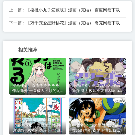
【樱桃小丸子爱藏版】漫画（完结） 百度网盘下载
上一篇：
【万千宠爱星野秘花】漫画（完结） 夸克网盘下载
下一篇：
相关推荐
漫画作者：なをををををを
漫画作者：高津カリノ 作品
作品简介 一直被人照顾的无
简介 身为教师不能有&ldquo;
业游民星野
教不了的
《樱桃小丸子 爱藏版》 是经
中文名: 沙滩之星 册数: 7 话
典漫画《樱桃小丸子》 （原
数: 68 作者: 森尾正博 出版社: