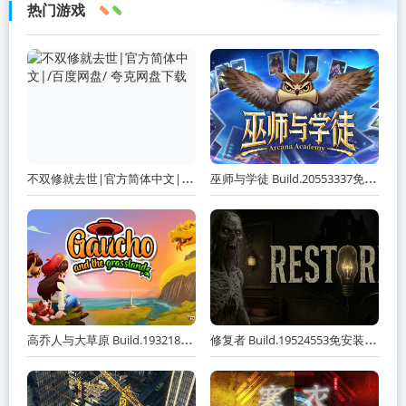
热门游戏
不双修就去世|官方简体中文|/百度网盘/ 夸克网盘下载
巫师与学徒 Build.20553337免安装中文版 夸克网盘下载
高乔人与大草原 Build.19321887免安装中文版 夸克网盘下载
修复者 Build.19524553免安装中文版 夸克网盘下载