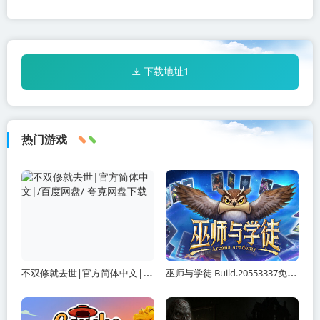
因暴饮
国家全民爱戴的伟人。 令和
末期，日本面临诸国环伺，竞
争力一败涂地。
下载地址1
热门游戏
不双修就去世|官方简体中文|/百度网盘/ 夸克网盘下载
巫师与学徒 Build.20553337免安装中文版 夸克网盘下载