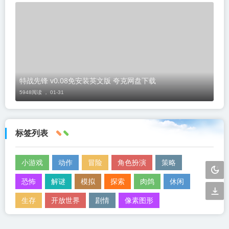
特战先锋 v0.08免安装英文版 夸克网盘下载
5948阅读 ，
01-31
标签列表
小游戏
动作
冒险
角色扮演
策略
恐怖
解谜
模拟
探索
肉鸽
休闲
生存
开放世界
剧情
像素图形