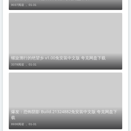
9037阅读 ，
01-31
螺旋溯行的绝望乡 v1.00免安装中文版 夸克网盘下载
3378阅读 ，
01-31
爆发：恐怖阴影 Build.21324882免安装中文版 夸克网盘下
载
8936阅读 ，
01-31